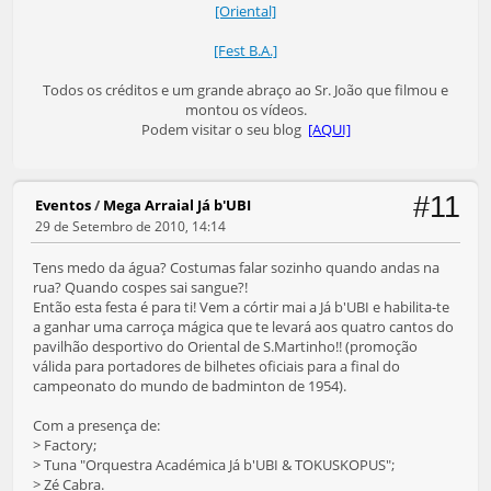
[Oriental]
[Fest B.A.]
Todos os créditos e um grande abraço ao Sr. João que filmou e
montou os vídeos.
Podem visitar o seu blog
[AQUI]
#11
Eventos
/
Mega Arraial Já b'UBI
29 de Setembro de 2010, 14:14
Tens medo da água? Costumas falar sozinho quando andas na
rua? Quando cospes sai sangue?!
Então esta festa é para ti! Vem a córtir mai a Já b'UBI e habilita-te
a ganhar uma carroça mágica que te levará aos quatro cantos do
pavilhão desportivo do Oriental de S.Martinho!! (promoção
válida para portadores de bilhetes oficiais para a final do
campeonato do mundo de badminton de 1954).
Com a presença de:
> Factory;
> Tuna "Orquestra Académica Já b'UBI & TOKUSKOPUS";
> Zé Cabra.