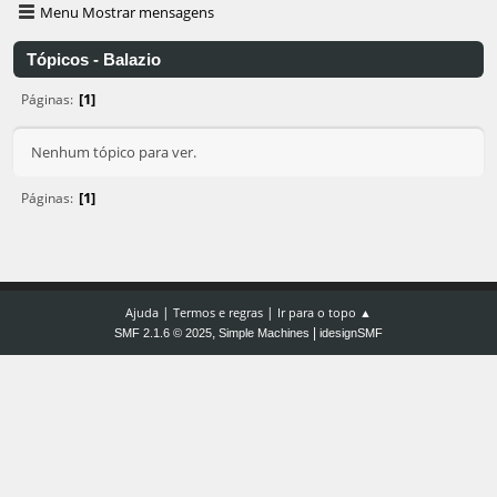
Menu Mostrar mensagens
Tópicos - Balazio
1
Páginas
Nenhum tópico para ver.
1
Páginas
|
|
Ajuda
Termos e regras
Ir para o topo ▲
,
|
SMF 2.1.6 © 2025
Simple Machines
idesignSMF