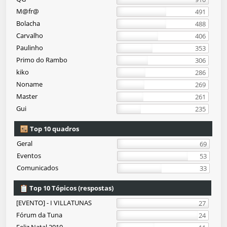
M@fr@
491
Bolacha
488
Carvalho
406
Paulinho
353
Primo do Rambo
306
kiko
286
Noname
269
Master
261
Gui
235
Top 10 quadros
Geral
69
Eventos
53
Comunicados
33
Top 10 Tópicos (respostas)
[EVENTO] - I VILLATUNAS
27
Fórum da Tuna
24