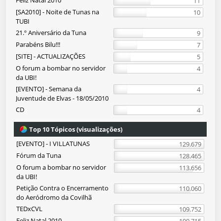
Feliz Natal 2010
11
[SA2010] - Noite de Tunas na
10
TUBI
21.º Aniversário da Tuna
9
Parabéns Bilu!!!
7
[SITE] - ACTUALIZAÇÕES
5
O forum a bombar no servidor
4
da UBI!
[EVENTO] - Semana da
4
Juventude de Elvas - 18/05/2010
CD
4
Top 10 Tópicos (visualizações)
[EVENTO] - I VILLATUNAS
129.679
Fórum da Tuna
128.465
O forum a bombar no servidor
113.656
da UBI!
Petição Contra o Encerramento
110.060
do Aeródromo da Covilhã
TEDxCVL
109.752
Feliz Natal 2010