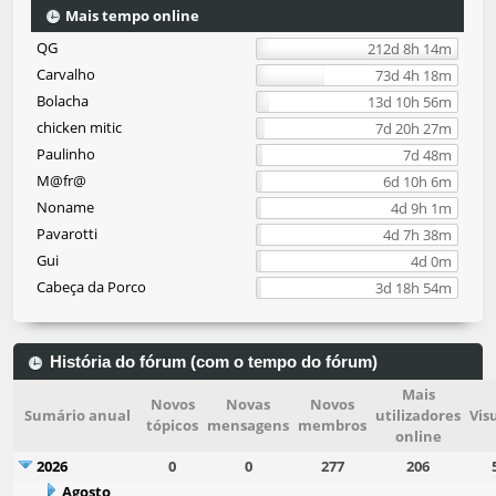
Mais tempo online
QG
212d 8h 14m
Carvalho
73d 4h 18m
Bolacha
13d 10h 56m
chicken mitic
7d 20h 27m
Paulinho
7d 48m
M@fr@
6d 10h 6m
Noname
4d 9h 1m
Pavarotti
4d 7h 38m
Gui
4d 0m
Cabeça da Porco
3d 18h 54m
História do fórum (com o tempo do fórum)
Mais
Novos
Novas
Novos
Sumário anual
utilizadores
Vis
tópicos
mensagens
membros
online
2026
0
0
277
206
Agosto