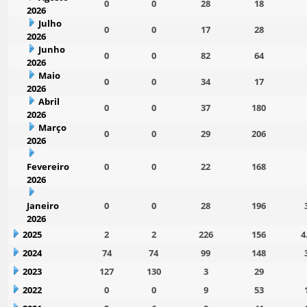
0
0
28
18
2026
Julho
0
0
17
28
2026
Junho
0
0
82
64
2026
Maio
0
0
34
17
2026
Abril
0
0
37
180
2026
Março
0
0
29
206
2026
Fevereiro
0
0
22
168
2026
Janeiro
0
0
28
196
2026
2025
2
2
226
156
4
2024
74
74
99
148
2023
127
130
3
29
2022
0
0
9
53