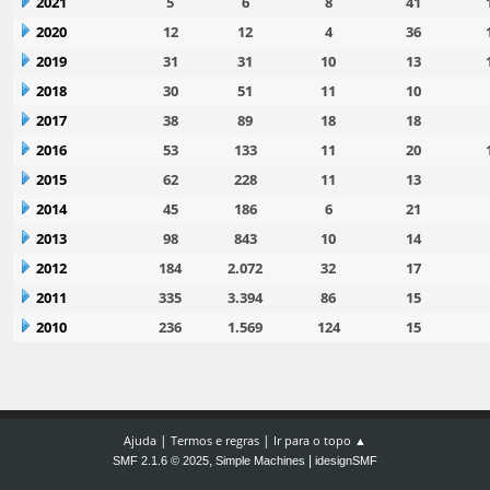
2021
5
6
8
41
2020
12
12
4
36
2019
31
31
10
13
2018
30
51
11
10
2017
38
89
18
18
2016
53
133
11
20
2015
62
228
11
13
2014
45
186
6
21
2013
98
843
10
14
2012
184
2.072
32
17
2011
335
3.394
86
15
2010
236
1.569
124
15
|
|
Ajuda
Termos e regras
Ir para o topo ▲
,
|
SMF 2.1.6 © 2025
Simple Machines
idesignSMF