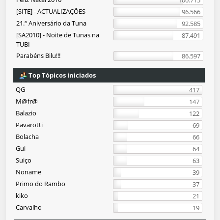
100.715
[SITE] - ACTUALIZAÇÕES
96.566
21.º Aniversário da Tuna
92.585
[SA2010] - Noite de Tunas na
87.491
TUBI
Parabéns Bilu!!!
86.597
Top Tópicos iniciados
QG
417
M@fr@
147
Balazio
122
Pavarotti
69
Bolacha
66
Gui
64
Suiço
63
Noname
39
Primo do Rambo
37
kiko
21
Carvalho
19