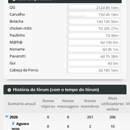
QG
212d 8h 14m
Carvalho
73d 4h 18m
Bolacha
13d 10h 56m
chicken mitic
7d 20h 27m
Paulinho
7d 48m
M@fr@
6d 10h 6m
Noname
4d 9h 1m
Pavarotti
4d 7h 38m
Gui
4d 0m
Cabeça da Porco
3d 18h 54m
História do fórum (com o tempo do fórum)
Mais
Novos
Novas
Novos
Sumário anual
utilizadores
Vi
tópicos
mensagens
membros
online
2026
0
0
251
206
Agosto
0
0
2
15
2026