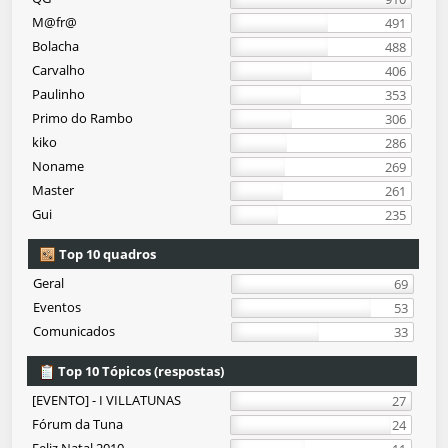
M@fr@
491
Bolacha
488
Carvalho
406
Paulinho
353
Primo do Rambo
306
kiko
286
Noname
269
Master
261
Gui
235
Top 10 quadros
Geral
69
Eventos
53
Comunicados
33
Top 10 Tópicos (respostas)
[EVENTO] - I VILLATUNAS
27
Fórum da Tuna
24