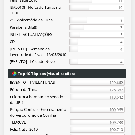
Feliz Natal 2010
11
[SA2010] - Noite de Tunas na
10
TUBI
21.º Aniversário da Tuna
9
Parabéns Bilu!!!
7
[SITE] - ACTUALIZAÇÕES
5
CD
4
[EVENTO] - Semana da
4
Juventude de Elvas - 18/05/2010
[EVENTO] - I Cidade Neve
4
Top 10 Tópicos (visualizações)
[EVENTO] - I VILLATUNAS
129.662
Fórum da Tuna
128.367
O forum a bombar no servidor
113.642
da UBI!
Petição Contra o Encerramento
109.968
do Aeródromo da Covilhã
TEDxCVL
109.738
Feliz Natal 2010
100.710