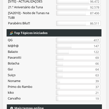
[SITE] - ACTUALIZAÇÕES
96.472
21.º Aniversário da Tuna
92.578
[SA2010] - Noite de Tunas na
87.406
TUBI
Parabéns Bilu!!!
86.511
Top Tópicos iniciados
QG
417
M@fr@
147
Balazio
122
Pavarotti
69
Bolacha
66
Gui
64
Suiço
63
Noname
39
Primo do Rambo
37
kiko
21
Carvalho
19
Mais tempo online