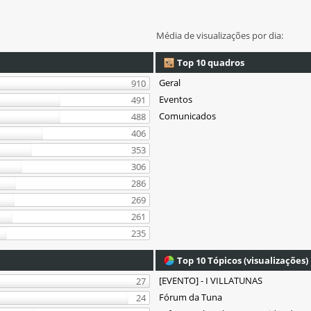
Média de visualizações por dia:
Top 10 quadros
Geral
910
Eventos
491
Comunicados
488
406
353
306
286
269
261
235
Top 10 Tópicos (visualizações)
[EVENTO] - I VILLATUNAS
27
Fórum da Tuna
24