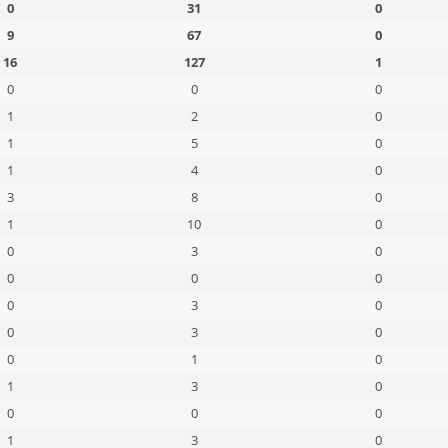
0
31
0
9
67
0
16
127
1
0
0
0
1
2
0
1
5
0
1
4
0
3
8
0
1
10
0
0
3
0
0
0
0
0
3
0
0
3
0
0
1
0
1
3
0
0
0
0
1
3
0