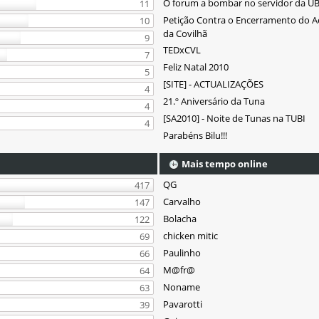
O forum a bombar no servidor da UB
11
Petição Contra o Encerramento do 
10
da Covilhã
9
TEDxCVL
7
Feliz Natal 2010
5
[SITE] - ACTUALIZAÇÕES
4
21.º Aniversário da Tuna
4
[SA2010] - Noite de Tunas na TUBI
4
Parabéns Bilu!!!
Mais tempo online
QG
417
Carvalho
147
Bolacha
122
chicken mitic
69
Paulinho
66
M@fr@
64
Noname
63
Pavarotti
39