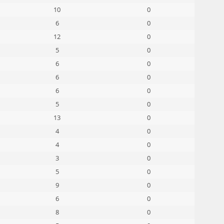
10
0
6
0
12
0
5
0
6
0
6
0
6
0
5
0
13
0
4
0
4
0
3
0
5
0
9
0
6
0
8
0