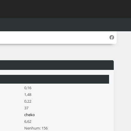
0,16
1,48
0,22
37
cheko
6,62
Nenhum: 156