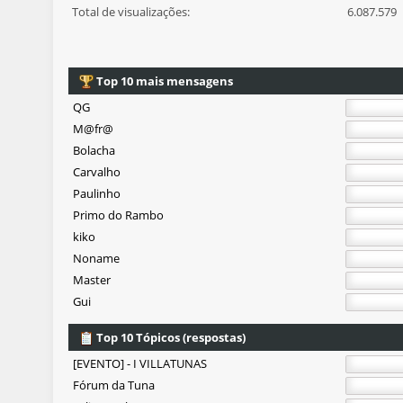
Total de visualizações:
6.087.579
Top 10 mais mensagens
QG
M@fr@
Bolacha
Carvalho
Paulinho
Primo do Rambo
kiko
Noname
Master
Gui
Top 10 Tópicos (respostas)
[EVENTO] - I VILLATUNAS
Fórum da Tuna