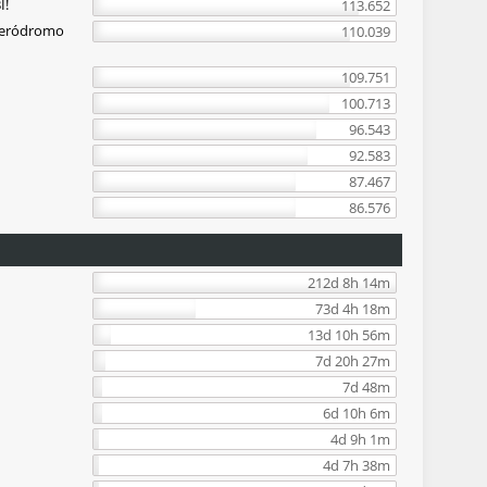
I!
113.652
Aeródromo
110.039
109.751
100.713
96.543
92.583
87.467
86.576
212d 8h 14m
73d 4h 18m
13d 10h 56m
7d 20h 27m
7d 48m
6d 10h 6m
4d 9h 1m
4d 7h 38m