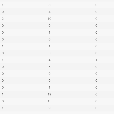
1
8
0
0
4
0
2
10
0
0
0
0
0
1
0
0
0
0
1
1
0
0
3
0
1
4
1
0
5
0
0
0
0
0
0
0
0
1
0
1
19
0
0
15
0
1
9
0