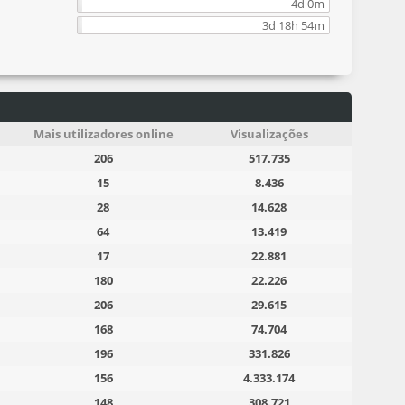
4d 0m
3d 18h 54m
Mais utilizadores online
Visualizações
206
517.735
15
8.436
28
14.628
64
13.419
17
22.881
180
22.226
206
29.615
168
74.704
196
331.826
156
4.333.174
148
308.721