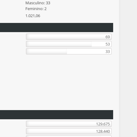
Masculino: 33
Feminino: 2
1.021,06
69
53
33
129.675
128.440