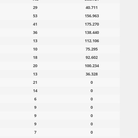
29
40.711
53
156.963
41
175.270
36
138.440
13
112.106
10
75.295
18
92.602
20
100.234
13
36.328
21
0
14
0
6
0
9
0
9
0
9
0
7
0