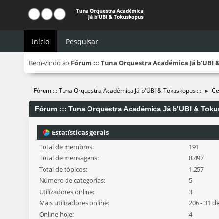
Início
Pesquisar
Bem-vindo ao
Fórum ::: Tuna Orquestra Académica Já b'UBI &
Fórum ::: Tuna Orquestra Académica Já b'UBI & Tokuskopus :::
Ce
►
Fórum ::: Tuna Orquestra Académica Já b'UBI & Tokusk
Estatísticas gerais
Total de membros:
191
Total de mensagens:
8.497
Total de tópicos:
1.257
Número de categorias:
5
Utilizadores online:
3
Mais utilizadores online:
206 - 31 d
Online hoje:
4