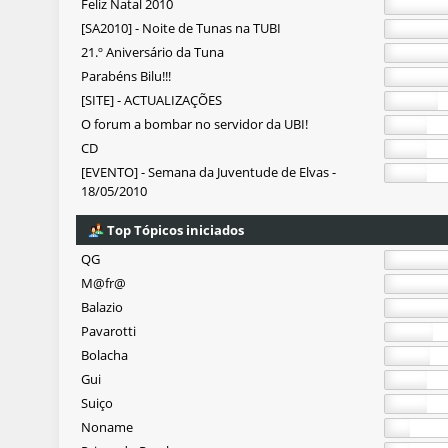
Feliz Natal 2010
[SA2010] - Noite de Tunas na TUBI
21.º Aniversário da Tuna
Parabéns Bilu!!!
[SITE] - ACTUALIZAÇÕES
O forum a bombar no servidor da UBI!
CD
[EVENTO] - Semana da Juventude de Elvas -
18/05/2010
Top Tópicos iniciados
QG
M@fr@
Balazio
Pavarotti
Bolacha
Gui
Suiço
Noname