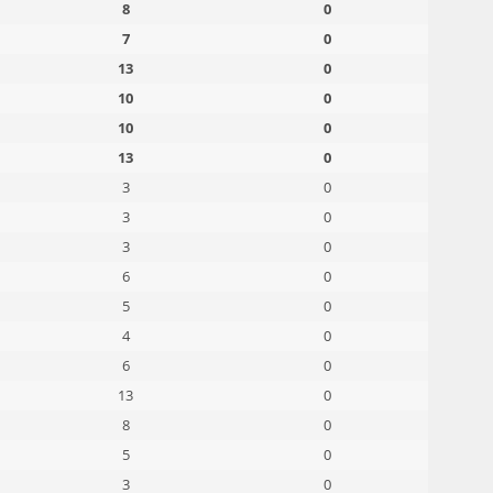
8
0
7
0
13
0
10
0
10
0
13
0
3
0
3
0
3
0
6
0
5
0
4
0
6
0
13
0
8
0
5
0
3
0