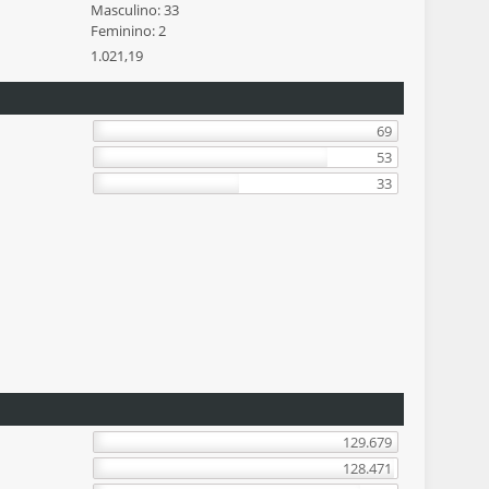
Masculino: 33
Feminino: 2
1.021,19
69
53
33
129.679
128.471