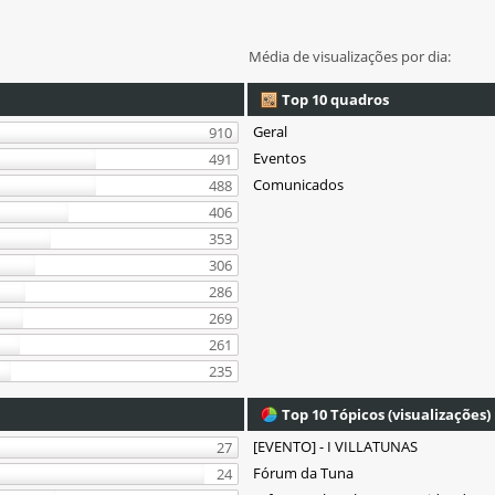
Média de visualizações por dia:
Top 10 quadros
Geral
910
Eventos
491
Comunicados
488
406
353
306
286
269
261
235
Top 10 Tópicos (visualizações)
[EVENTO] - I VILLATUNAS
27
Fórum da Tuna
24