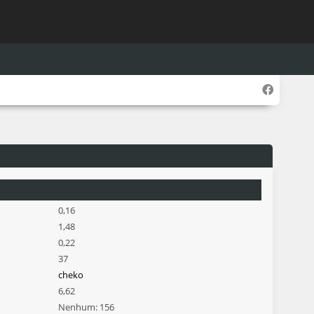
0,16
1,48
0,22
37
cheko
6,62
Nenhum: 156