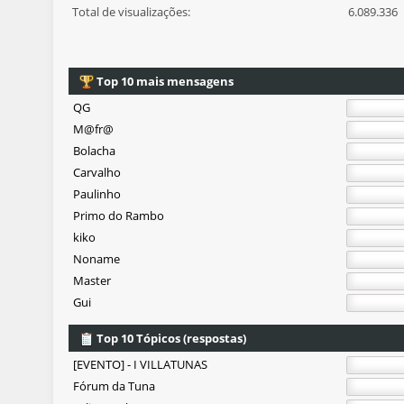
Total de visualizações:
6.089.336
Top 10 mais mensagens
QG
M@fr@
Bolacha
Carvalho
Paulinho
Primo do Rambo
kiko
Noname
Master
Gui
Top 10 Tópicos (respostas)
[EVENTO] - I VILLATUNAS
Fórum da Tuna