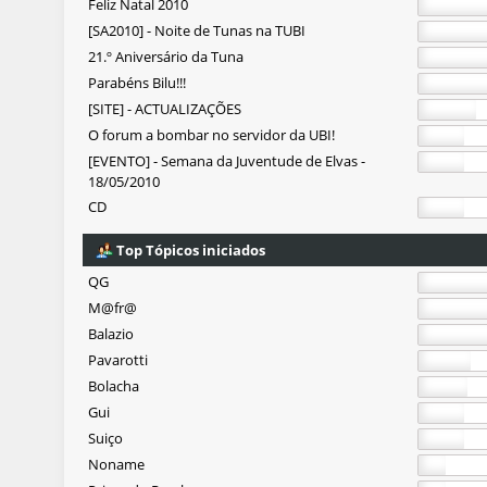
Feliz Natal 2010
[SA2010] - Noite de Tunas na TUBI
21.º Aniversário da Tuna
Parabéns Bilu!!!
[SITE] - ACTUALIZAÇÕES
O forum a bombar no servidor da UBI!
[EVENTO] - Semana da Juventude de Elvas -
18/05/2010
CD
Top Tópicos iniciados
QG
M@fr@
Balazio
Pavarotti
Bolacha
Gui
Suiço
Noname