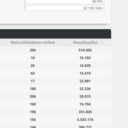
4d 0m
3d 18h 54m
Mais utilizadores online
Visualizações
206
519.492
18
10.193
28
14.628
64
13.419
17
22.881
180
22.226
206
29.615
168
74.704
196
331.826
156
4.333.174
148
308.721