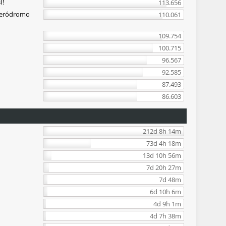
I!
113.656
Aeródromo
110.061
109.754
100.715
96.567
92.585
87.493
86.603
212d 8h 14m
73d 4h 18m
13d 10h 56m
7d 20h 27m
7d 48m
6d 10h 6m
4d 9h 1m
4d 7h 38m