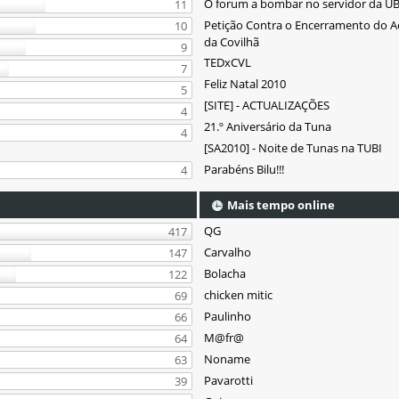
O forum a bombar no servidor da UB
11
Petição Contra o Encerramento do 
10
da Covilhã
9
TEDxCVL
7
Feliz Natal 2010
5
[SITE] - ACTUALIZAÇÕES
4
21.º Aniversário da Tuna
4
[SA2010] - Noite de Tunas na TUBI
Parabéns Bilu!!!
4
Mais tempo online
QG
417
Carvalho
147
Bolacha
122
chicken mitic
69
Paulinho
66
M@fr@
64
Noname
63
Pavarotti
39