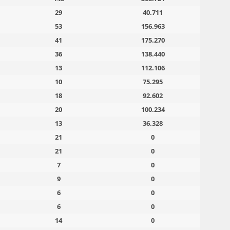
29
40.711
53
156.963
41
175.270
36
138.440
13
112.106
10
75.295
18
92.602
20
100.234
13
36.328
21
0
21
0
7
0
9
0
6
0
6
0
14
0