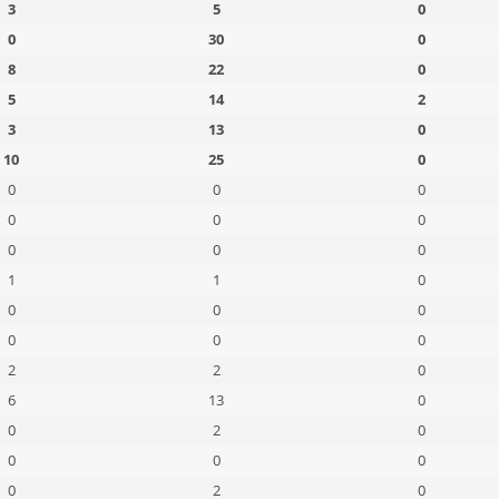
3
5
0
0
30
0
8
22
0
5
14
2
3
13
0
10
25
0
0
0
0
0
0
0
0
0
0
1
1
0
0
0
0
0
0
0
2
2
0
6
13
0
0
2
0
0
0
0
0
2
0