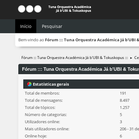
Início
Pesquisar
Bem-vindo ao
Fórum ::: Tuna Orquestra Académica Já b'UBI &
Fórum ::: Tuna Orquestra Académica Já b'UBI & Tokuskopus :::
Ce
►
Fórum ::: Tuna Orquestra Académica Já b'UBI & Tokusk
Estatísticas gerais
Total de membros:
191
Total de mensagens:
8.497
Total de tópicos:
1.257
Número de categorias:
5
Utilizadores online:
3
Mais utilizadores online:
206 - 31 d
Online hoje:
6