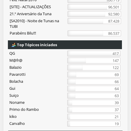
100.713
[SITE] - ACTUALIZAÇÕES
96.501
21.º Aniversário da Tuna
92.580
[SA2010] - Noite de Tunas na
87.428
TUBI
Parabéns Bilu!!!
86.537
Top Tópicos iniciados
QG
417
M@fr@
147
Balazio
122
Pavarotti
69
Bolacha
66
Gui
64
Suiço
63
Noname
39
Primo do Rambo
37
kiko
21
Carvalho
19