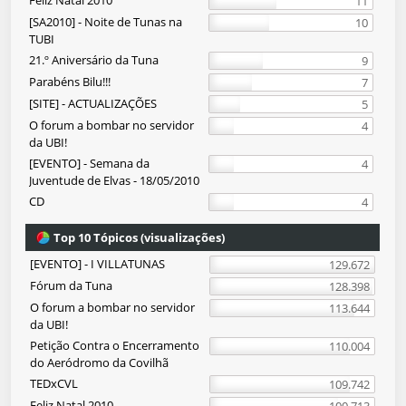
Feliz Natal 2010
11
[SA2010] - Noite de Tunas na
10
TUBI
21.º Aniversário da Tuna
9
Parabéns Bilu!!!
7
[SITE] - ACTUALIZAÇÕES
5
O forum a bombar no servidor
4
da UBI!
[EVENTO] - Semana da
4
Juventude de Elvas - 18/05/2010
CD
4
Top 10 Tópicos (visualizações)
[EVENTO] - I VILLATUNAS
129.672
Fórum da Tuna
128.398
O forum a bombar no servidor
113.644
da UBI!
Petição Contra o Encerramento
110.004
do Aeródromo da Covilhã
TEDxCVL
109.742
Feliz Natal 2010