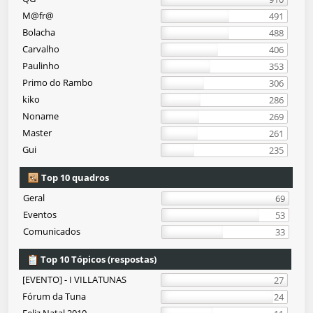
M@fr@
491
Bolacha
488
Carvalho
406
Paulinho
353
Primo do Rambo
306
kiko
286
Noname
269
Master
261
Gui
235
Top 10 quadros
Geral
69
Eventos
53
Comunicados
33
Top 10 Tópicos (respostas)
[EVENTO] - I VILLATUNAS
27
Fórum da Tuna
24