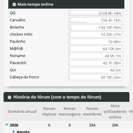
Mais tempo online
QG
212d 8h 14m
Carvalho
73d 4h 18m
Bolacha
13d 10h 56m
chicken mitic
7d 20h 27m
Paulinho
7d 48m
M@fr@
6d 10h 6m
Noname
4d 9h 1m
Pavarotti
4d 7h 38m
Gui
4d 0m
Cabeça da Porco
3d 18h 54m
História do fórum (com o tempo do fórum)
Mais
Novos
Novas
Novos
Sumário anual
utilizadores
Vi
tópicos
mensagens
membros
online
2026
0
0
254
206
Agosto