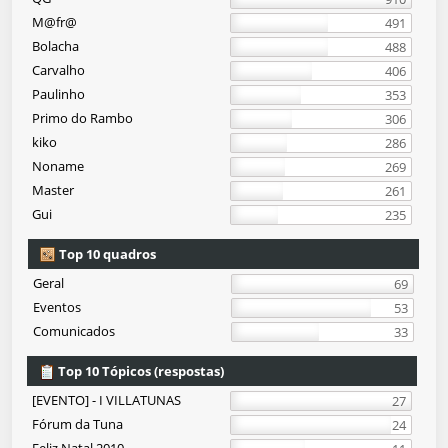
M@fr@
491
Bolacha
488
Carvalho
406
Paulinho
353
Primo do Rambo
306
kiko
286
Noname
269
Master
261
Gui
235
Top 10 quadros
Geral
69
Eventos
53
Comunicados
33
Top 10 Tópicos (respostas)
[EVENTO] - I VILLATUNAS
27
Fórum da Tuna
24