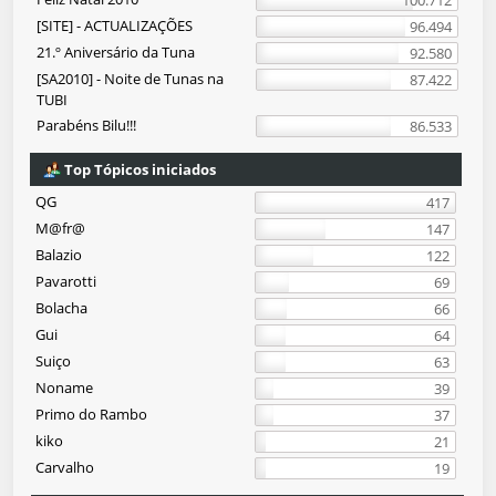
100.712
[SITE] - ACTUALIZAÇÕES
96.494
21.º Aniversário da Tuna
92.580
[SA2010] - Noite de Tunas na
87.422
TUBI
Parabéns Bilu!!!
86.533
Top Tópicos iniciados
QG
417
M@fr@
147
Balazio
122
Pavarotti
69
Bolacha
66
Gui
64
Suiço
63
Noname
39
Primo do Rambo
37
kiko
21
Carvalho
19