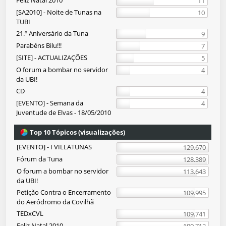
Feliz Natal 2010
11
[SA2010] - Noite de Tunas na
10
TUBI
21.º Aniversário da Tuna
9
Parabéns Bilu!!!
7
[SITE] - ACTUALIZAÇÕES
5
O forum a bombar no servidor
4
da UBI!
CD
4
[EVENTO] - Semana da
4
Juventude de Elvas - 18/05/2010
Top 10 Tópicos (visualizações)
[EVENTO] - I VILLATUNAS
129.670
Fórum da Tuna
128.389
O forum a bombar no servidor
113.643
da UBI!
Petição Contra o Encerramento
109.995
do Aeródromo da Covilhã
TEDxCVL
109.741
Feliz Natal 2010