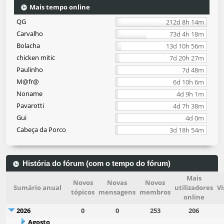
Mais tempo online
QG
212d 8h 14m
Carvalho
73d 4h 18m
Bolacha
13d 10h 56m
chicken mitic
7d 20h 27m
Paulinho
7d 48m
M@fr@
6d 10h 6m
Noname
4d 9h 1m
Pavarotti
4d 7h 38m
Gui
4d 0m
Cabeça da Porco
3d 18h 54m
História do fórum (com o tempo do fórum)
Mais
Novos
Novas
Novos
Sumário anual
utilizadores
Vi
tópicos
mensagens
membros
online
2026
0
0
253
206
Agosto