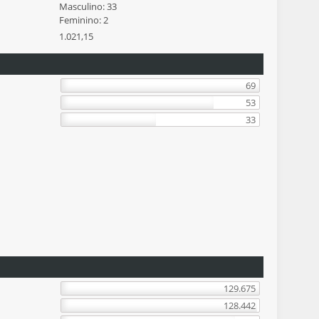
Masculino: 33
Feminino: 2
1.021,15
69
53
33
129.675
128.442