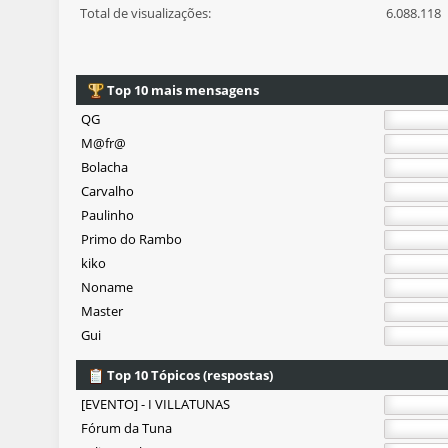
Total de visualizações:
6.088.118
Top 10 mais mensagens
QG
M@fr@
Bolacha
Carvalho
Paulinho
Primo do Rambo
kiko
Noname
Master
Gui
Top 10 Tópicos (respostas)
[EVENTO] - I VILLATUNAS
Fórum da Tuna