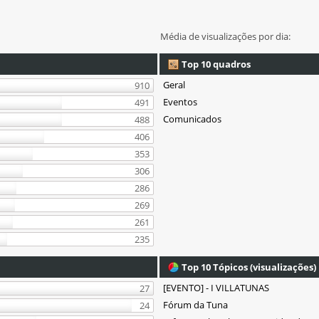
Média de visualizações por dia:
Top 10 quadros
Geral
910
Eventos
491
Comunicados
488
406
353
306
286
269
261
235
Top 10 Tópicos (visualizações)
[EVENTO] - I VILLATUNAS
27
Fórum da Tuna
24