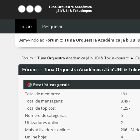
Início
Pesquisar
Bem-vindo ao
Fórum ::: Tuna Orquestra Académica Já b'UBI &
Fórum ::: Tuna Orquestra Académica Já b'UBI & Tokuskopus :::
Ce
►
Fórum ::: Tuna Orquestra Académica Já b'UBI & Tokusk
Estatísticas gerais
Total de membros:
191
Total de mensagens:
8.497
Total de tópicos:
1.257
Número de categorias:
5
Utilizadores online:
2
Mais utilizadores online:
206 - 31 d
Online hoje:
4