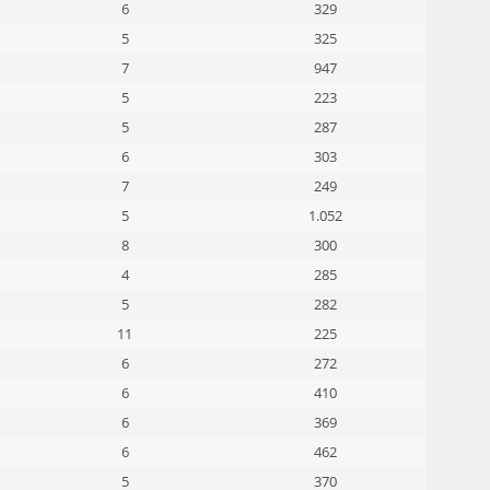
6
329
5
325
7
947
5
223
5
287
6
303
7
249
5
1.052
8
300
4
285
5
282
11
225
6
272
6
410
6
369
6
462
5
370