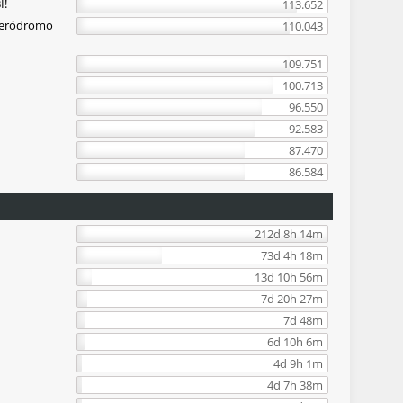
I!
113.652
Aeródromo
110.043
109.751
100.713
96.550
92.583
87.470
86.584
212d 8h 14m
73d 4h 18m
13d 10h 56m
7d 20h 27m
7d 48m
6d 10h 6m
4d 9h 1m
4d 7h 38m