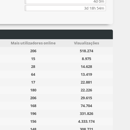
4d 0m
3d 18h 54m
Mais utilizadores online
Visualizações
206
518.274
15
8.975
28
14.628
64
13.419
17
22.881
180
22.226
206
29.615
168
74.704
196
331.826
156
4.333.174
148
308.721