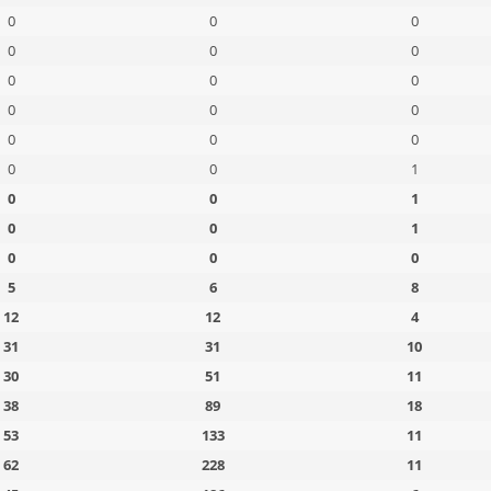
0
0
0
0
0
0
0
0
0
0
0
0
0
0
0
0
0
1
0
0
1
0
0
1
0
0
0
5
6
8
12
12
4
31
31
10
30
51
11
38
89
18
53
133
11
62
228
11