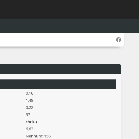
0,16
1,48
0,22
37
cheko
6,62
Nenhum: 156