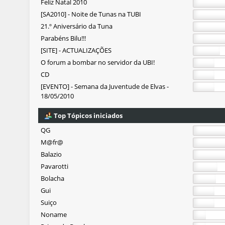
Feliz Natal 2010
[SA2010] - Noite de Tunas na TUBI
21.º Aniversário da Tuna
Parabéns Bilu!!!
[SITE] - ACTUALIZAÇÕES
O forum a bombar no servidor da UBI!
CD
[EVENTO] - Semana da Juventude de Elvas -
18/05/2010
Top Tópicos iniciados
QG
M@fr@
Balazio
Pavarotti
Bolacha
Gui
Suiço
Noname