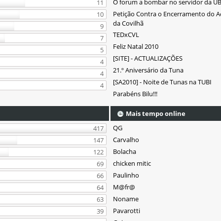
O forum a bombar no servidor da UB
11
Petição Contra o Encerramento do 
10
da Covilhã
9
TEDxCVL
7
Feliz Natal 2010
5
[SITE] - ACTUALIZAÇÕES
4
21.º Aniversário da Tuna
4
[SA2010] - Noite de Tunas na TUBI
4
Parabéns Bilu!!!
Mais tempo online
QG
417
Carvalho
147
Bolacha
122
chicken mitic
69
Paulinho
66
M@fr@
64
Noname
63
Pavarotti
39