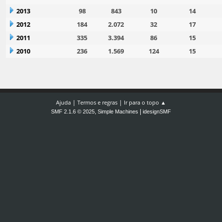
2013
98
843
10
14
2012
184
2.072
32
17
2011
335
3.394
86
15
2010
236
1.569
124
15
|
|
Ajuda
Termos e regras
Ir para o topo ▲
,
|
SMF 2.1.6 © 2025
Simple Machines
idesignSMF