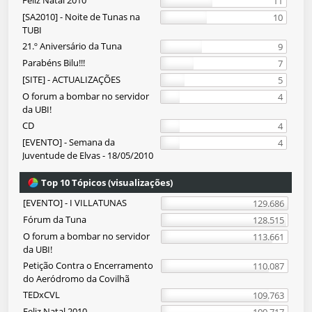
Feliz Natal 2010
11
[SA2010] - Noite de Tunas na
10
TUBI
21.º Aniversário da Tuna
9
Parabéns Bilu!!!
7
[SITE] - ACTUALIZAÇÕES
5
O forum a bombar no servidor
4
da UBI!
CD
4
[EVENTO] - Semana da
4
Juventude de Elvas - 18/05/2010
Top 10 Tópicos (visualizações)
[EVENTO] - I VILLATUNAS
129.686
Fórum da Tuna
128.515
O forum a bombar no servidor
113.661
da UBI!
Petição Contra o Encerramento
110.087
do Aeródromo da Covilhã
TEDxCVL
109.763
Feliz Natal 2010