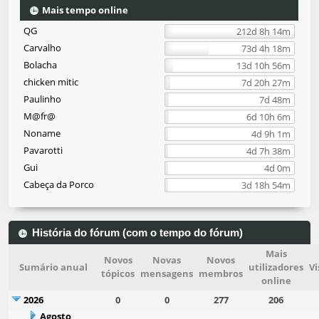
Mais tempo online
QG
212d 8h 14m
Carvalho
73d 4h 18m
Bolacha
13d 10h 56m
chicken mitic
7d 20h 27m
Paulinho
7d 48m
M@fr@
6d 10h 6m
Noname
4d 9h 1m
Pavarotti
4d 7h 38m
Gui
4d 0m
Cabeça da Porco
3d 18h 54m
História do fórum (com o tempo do fórum)
Mais
Novos
Novas
Novos
Sumário anual
utilizadores
Vi
tópicos
mensagens
membros
online
2026
0
0
277
206
Agosto