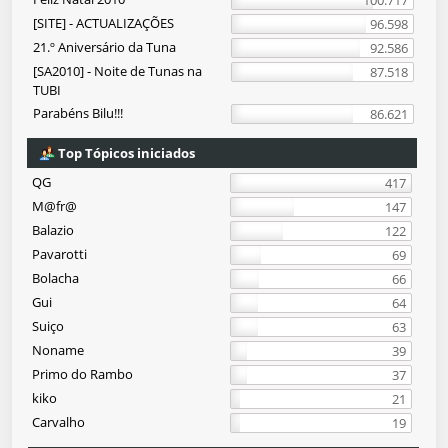
100.717
[SITE] - ACTUALIZAÇÕES
96.598
21.º Aniversário da Tuna
92.586
[SA2010] - Noite de Tunas na
87.518
TUBI
Parabéns Bilu!!!
86.621
Top Tópicos iniciados
QG
417
M@fr@
147
Balazio
122
Pavarotti
69
Bolacha
66
Gui
64
Suiço
63
Noname
39
Primo do Rambo
37
kiko
21
Carvalho
19