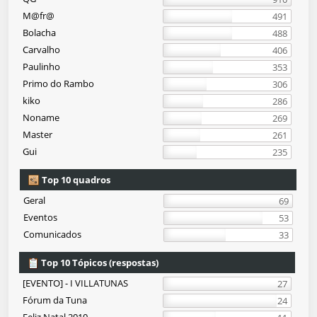
M@fr@
491
Bolacha
488
Carvalho
406
Paulinho
353
Primo do Rambo
306
kiko
286
Noname
269
Master
261
Gui
235
Top 10 quadros
Geral
69
Eventos
53
Comunicados
33
Top 10 Tópicos (respostas)
[EVENTO] - I VILLATUNAS
27
Fórum da Tuna
24