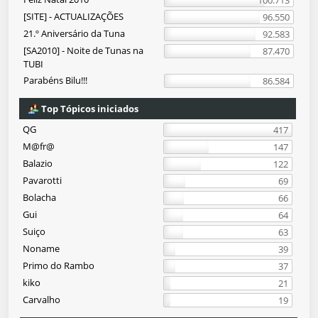
100.713
[SITE] - ACTUALIZAÇÕES
96.550
21.º Aniversário da Tuna
92.583
[SA2010] - Noite de Tunas na
87.470
TUBI
Parabéns Bilu!!!
86.584
Top Tópicos iniciados
QG
417
M@fr@
147
Balazio
122
Pavarotti
69
Bolacha
66
Gui
64
Suiço
63
Noname
39
Primo do Rambo
37
kiko
21
Carvalho
19