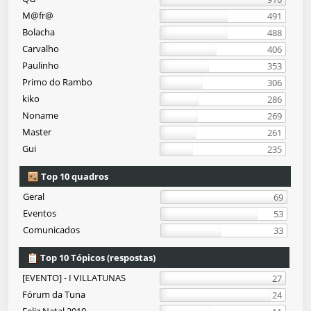
M@fr@
491
Bolacha
488
Carvalho
406
Paulinho
353
Primo do Rambo
306
kiko
286
Noname
269
Master
261
Gui
235
Top 10 quadros
Geral
69
Eventos
53
Comunicados
33
Top 10 Tópicos (respostas)
[EVENTO] - I VILLATUNAS
27
Fórum da Tuna
24