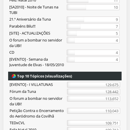
Feliz Natal 2010
11
[SA2010] - Noite de Tunas na
10
TUBI
21.º Aniversário da Tuna
9
Parabéns Bilu!!!
7
[SITE] - ACTUALIZAÇÕES
5
O forum a bombar no servidor
4
da UBI!
CD
4
[EVENTO] - Semana da
4
Juventude de Elvas - 18/05/2010
Top 10 Tópicos (visualizações)
[EVENTO] - I VILLATUNAS
129.675
Fórum da Tuna
128.442
O forum a bombar no servidor
113.652
da UBI!
Petição Contra o Encerramento
110.043
do Aeródromo da Covilhã
TEDxCVL
109.751
Feliz Natal 2010