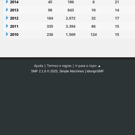
2014
45
186
6
21
2013
98
843
10
14
2012
184
2.072
32
17
2011
335
3.394
86
15
2010
236
1.569
124
15
|
|
Ajuda
Termos e regras
Ir para o topo ▲
,
|
SMF 2.1.6 © 2025
Simple Machines
idesignSMF