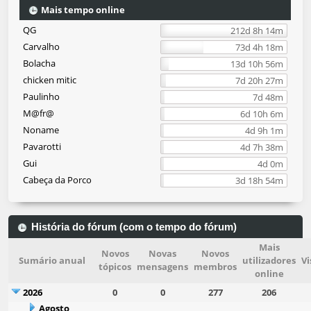
Mais tempo online
QG
212d 8h 14m
Carvalho
73d 4h 18m
Bolacha
13d 10h 56m
chicken mitic
7d 20h 27m
Paulinho
7d 48m
M@fr@
6d 10h 6m
Noname
4d 9h 1m
Pavarotti
4d 7h 38m
Gui
4d 0m
Cabeça da Porco
3d 18h 54m
História do fórum (com o tempo do fórum)
Mais
Novos
Novas
Novos
Sumário anual
utilizadores
Vi
tópicos
mensagens
membros
online
2026
0
0
277
206
Agosto