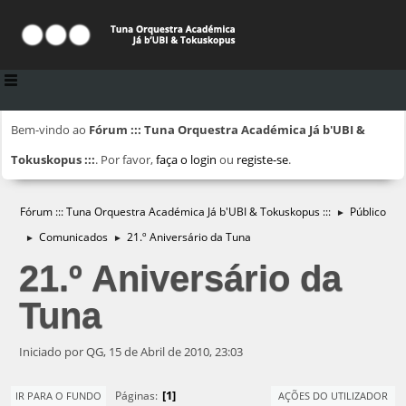
Bem-vindo ao
Fórum ::: Tuna Orquestra Académica Já b'UBI &
Tokuskopus :::
. Por favor,
faça o login
ou
registe-se
.
Fórum ::: Tuna Orquestra Académica Já b'UBI & Tokuskopus :::
Público
►
Comunicados
21.º Aniversário da Tuna
►
►
21.º Aniversário da
Tuna
Iniciado por QG, 15 de Abril de 2010, 23:03
1
Páginas
IR PARA O FUNDO
AÇÕES DO UTILIZADOR