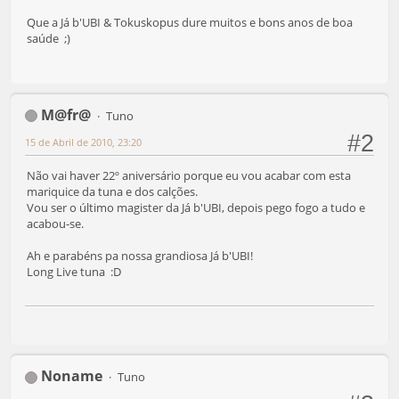
Que a Já b'UBI & Tokuskopus dure muitos e bons anos de boa
saúde ;)
M@fr@
Tuno
#2
15 de Abril de 2010, 23:20
Não vai haver 22º aniversário porque eu vou acabar com esta
mariquice da tuna e dos calções.
Vou ser o último magister da Já b'UBI, depois pego fogo a tudo e
acabou-se.
Ah e parabéns pa nossa grandiosa Já b'UBI!
Long Live tuna :D
Noname
Tuno